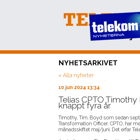
PRENUMERERA
NYHETSARKIVET
EVENT
« Alla nyheter
NÄTVERKSTRÄFFAR
ARKIV
10 jun 2024 13:34
OM OSS
Telias CPTO Timothy 
knappt fyra år
KONTAKT
Timothy, Tim, Boyd som sedan sept
Transformation Officer, CPTO, har me
månadsskiftet maj/juni. Det erfar T