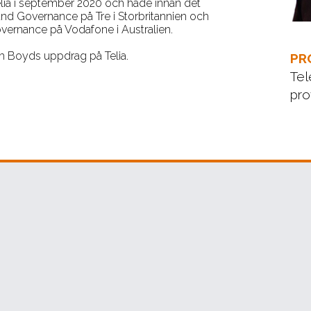
elia i september 2020 och hade innan det
and Governance på Tre i Storbritannien och
overnance på Vodafone i Australien.
im Boyds uppdrag på Telia.
PR
Te
pro