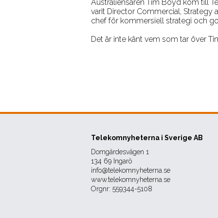
Australiensaren Tim Boyd kom till T
varit Director Commercial, Strategy 
chef för kommersiell strategi och g
Det är inte känt vem som tar över T
Telekomnyheterna i Sverige AB
Domgärdesvägen 1
134 69 Ingarö
info@telekomnyheterna.se
www.telekomnyheterna.se
Orgnr: 559344-5108