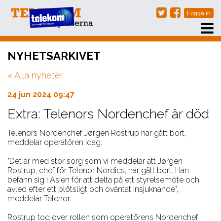
PRENUMERERA
NYHETSARKIVET
EVENT
« Alla nyheter
NÄTVERKSTRÄFFAR
ARKIV
24 jun 2024 09:47
OM OSS
Extra: Telenors Nordenchef är död
KONTAKT
Telenors Nordenchef Jørgen Rostrup har gått bort,
meddelar operatören idag.
"Det är med stor sorg som vi meddelar att Jørgen
Rostrup, chef för Telenor Nordics, har gått bort. Han
befann sig i Asien för att delta på ett styrelsemöte och
avled efter ett plötsligt och oväntat insjuknande",
meddelar Telenor.
Rostrup tog över rollen som operatörens Nordenchef