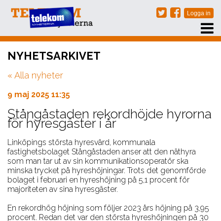
PRENUMERERA
NYHETSARKIVET
EVENT
« Alla nyheter
NÄTVERKSTRÄFFAR
ARKIV
9 maj 2025 11:35
OM OSS
Stångåstaden rekordhöjde hyrorna
för hyresgäster i år
KONTAKT
Linköpings största hyresvärd, kommunala
fastighetsbolaget Stångåstaden anser att den näthyra
som man tar ut av sin kommunikationsoperatör ska
minska trycket på hyreshöjningar. Trots det genomförde
bolaget i februari en hyreshöjning på 5,1 procent för
majoriteten av sina hyresgäster.
En rekordhög höjning som följer 2023 års höjning på 3,95
procent. Redan det var den största hyreshöjningen på 30