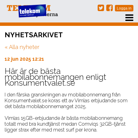
PRENUMERERA
NYHETSARKIVET
EVENT
« Alla nyheter
NÄTVERKSTRÄFFAR
ARKIV
12 jun 2025 12:21
OM OSS
Här är de bästa
mobilabonnemangen enligt
KONTAKT
Konsumentvalet.se
I den färska granskningen av mobilabonnemang från
Konsumentvalet.se koras ett av Vimlas erbjudande som
det bästa mobilabonnemanget 2025.
Vimlas 15GB-erbjudande är bästa mobilabonnemang
totalt med bra kundtjänst medan Comviqs 32GB-tjänst
ligger strax efter med mest surf per krona.