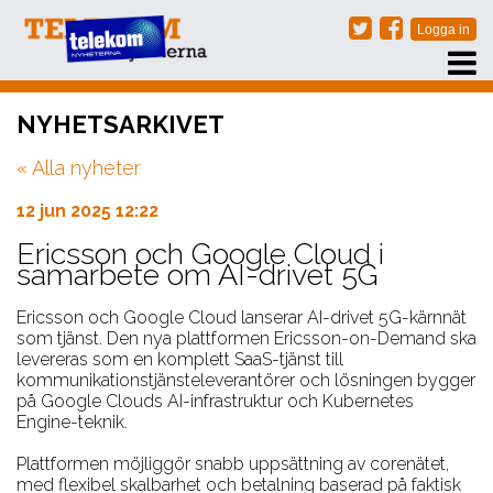
PRENUMERERA
NYHETSARKIVET
EVENT
« Alla nyheter
NÄTVERKSTRÄFFAR
ARKIV
12 jun 2025 12:22
OM OSS
Ericsson och Google Cloud i
samarbete om AI-drivet 5G
KONTAKT
Ericsson och Google Cloud lanserar AI-drivet 5G-kärnnät
som tjänst. Den nya plattformen Ericsson-on-Demand ska
levereras som en komplett SaaS-tjänst till
kommunikationstjänsteleverantörer och lösningen bygger
på Google Clouds AI-infrastruktur och Kubernetes
Engine-teknik.
Plattformen möjliggör snabb uppsättning av corenätet,
med flexibel skalbarhet och betalning baserad på faktisk