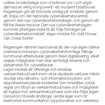
osäkra omvärldsläge som vi befinner oss i och utgör
därmed en viktig komponent i ett modernt totalförsvar.
Regeringen gör ett historiskt omtag på området, genom
att stöpa om det nationella cybersäkerhetscentret,
genom den nya cybersäkerhetsstrategin, och genom att
tillföra ökade resurser. Den nya cybersäkerhetslagen
kommer ytterligare bidra till att höja förmågan på
cybersäkerhetsområdet", säger minister för civilt försvar
Carl-Oskar Bohlin.
Regeringen nämner bland annat att den nya lagen stärker
svenska kommuners cybersäkerhetsförmåga. Många
kommuner effektiviserar genom ökad digitalisering, vilket
skapar möjligheter men ökar samtidigt riskerna och
sårbarheten för cyberattacker.
Lagen innebär att offentliga och enskilda
verksamhetsutövare inom vissa utpekade sektorer måste
skydda sina nätverks- och informationssystem, och
rapportera betydande incidenter. Den innehåller också
regler om tillsyn av verksamhetsutövare och möjligheter
att ingripa mot verksamhetsutövare som inte följer lagen.
Dessutom föreslås ändringar i andra lagar som rör
elektronisk kommunikation, toppdomäner och sekretess.