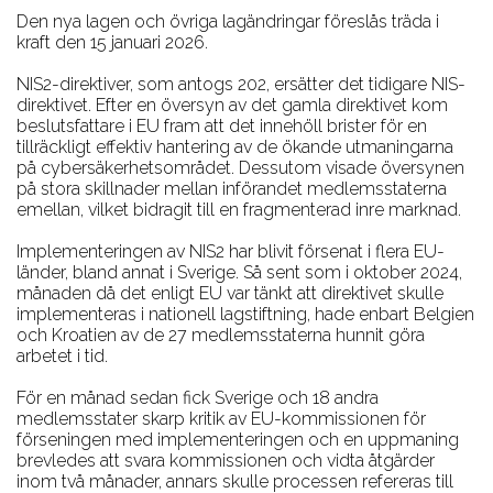
Den nya lagen och övriga lagändringar föreslås träda i
kraft den 15 januari 2026.
NIS2-direktiver, som antogs 202, ersätter det tidigare NIS-
direktivet. Efter en översyn av det gamla direktivet kom
beslutsfattare i EU fram att det innehöll brister för en
tillräckligt effektiv hantering av de ökande utmaningarna
på cybersäkerhetsområdet. Dessutom visade översynen
på stora skillnader mellan införandet medlemsstaterna
emellan, vilket bidragit till en fragmenterad inre marknad.
Implementeringen av NIS2 har blivit försenat i flera EU-
länder, bland annat i Sverige. Så sent som i oktober 2024,
månaden då det enligt EU var tänkt att direktivet skulle
implementeras i nationell lagstiftning, hade enbart Belgien
och Kroatien av de 27 medlemsstaterna hunnit göra
arbetet i tid.
För en månad sedan fick Sverige och 18 andra
medlemsstater skarp kritik av EU-kommissionen för
förseningen med implementeringen och en uppmaning
brevledes att svara kommissionen och vidta åtgärder
inom två månader, annars skulle processen refereras till