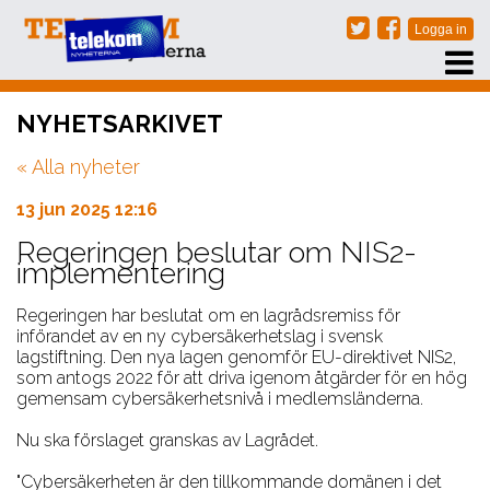
PRENUMERERA
NYHETSARKIVET
EVENT
« Alla nyheter
NÄTVERKSTRÄFFAR
ARKIV
13 jun 2025 12:16
OM OSS
Regeringen beslutar om NIS2-
implementering
KONTAKT
Regeringen har beslutat om en lagrådsremiss för
införandet av en ny cybersäkerhetslag i svensk
lagstiftning. Den nya lagen genomför EU-direktivet NIS2,
som antogs 2022 för att driva igenom åtgärder för en hög
gemensam cybersäkerhetsnivå i medlemsländerna.
Nu ska förslaget granskas av Lagrådet.
"Cybersäkerheten är den tillkommande domänen i det