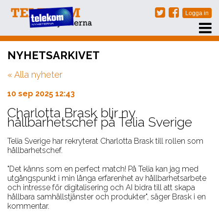
PRENUMERERA
NYHETSARKIVET
EVENT
« Alla nyheter
NÄTVERKSTRÄFFAR
ARKIV
10 sep 2025 12:43
OM OSS
Charlotta Brask blir ny
hållbarhetschef på Telia Sverige
KONTAKT
Telia Sverige har rekryterat Charlotta Brask till rollen som
hållbarhetschef.
"Det känns som en perfect match! På Telia kan jag med
utgångspunkt i min långa erfarenhet av hållbarhetsarbete
och intresse för digitalisering och AI bidra till att skapa
hållbara samhällstjänster och produkter", säger Brask i en
kommentar.