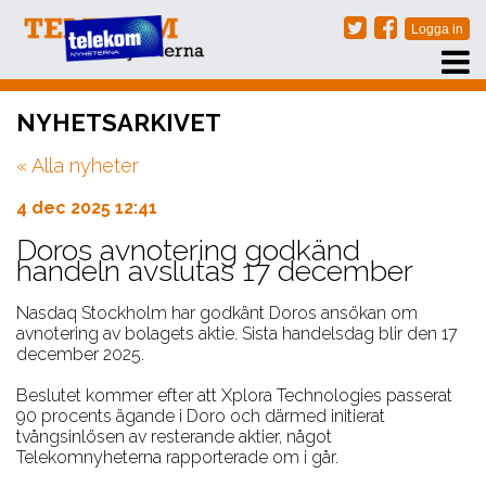
PRENUMERERA
NYHETSARKIVET
EVENT
« Alla nyheter
NÄTVERKSTRÄFFAR
ARKIV
4 dec 2025 12:41
OM OSS
Doros avnotering godkänd
handeln avslutas 17 december
KONTAKT
Nasdaq Stockholm har godkänt Doros ansökan om
avnotering av bolagets aktie. Sista handelsdag blir den 17
december 2025.
Beslutet kommer efter att Xplora Technologies passerat
90 procents ägande i Doro och därmed initierat
tvångsinlösen av resterande aktier, något
Telekomnyheterna rapporterade om i går.