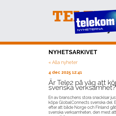
PRENUMERERA
NYHETSARKIVET
EVENT
« Alla nyheter
NÄTVERKSTRÄFFAR
ARKIV
4 dec 2025 12:41
OM OSS
Är Tele2 på väg att k
svenska verksamhet?
KONTAKT
En av branschens stora snackisar just 
köpa GlobalConnects svenska del. EQ
efter att både Norge och Finland gått 
svenska verksamheten, den mest att