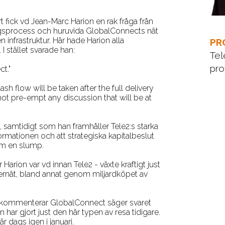
t fick vd Jean-Marc Harion en rak fråga från
gsprocess och huruvida GlobalConnects nät
n infrastruktur. Här hade Harion alla
PR
 I stället svarade han:
Te
pro
t."
ash flow will be taken after the full delivery
l not pre-empt any discussion that will be at
, samtidigt som han framhåller Tele2:s starka
rmationen och att strategiska kapitalbeslut
som en slump.
är Harion var vd innan Tele2 - växte kraftigt just
bernät, bland annat genom miljardköpet av
e kommenterar GlobalConnect säger svaret
n har gjort just den här typen av resa tidigare.
r dags igen i januari.