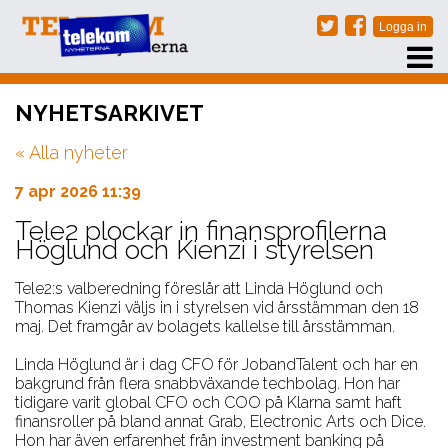
PRENUMERERA
NYHETSARKIVET
EVENT
« Alla nyheter
NÄTVERKSTRÄFFAR
ARKIV
7 apr 2026 11:39
OM OSS
Tele2 plockar in finansprofilerna
Höglund och Kienzi i styrelsen
KONTAKT
Tele2:s valberedning föreslår att Linda Höglund och
Thomas Kienzi väljs in i styrelsen vid årsstämman den 18
maj. Det framgår av bolagets kallelse till årsstämman.
Linda Höglund är i dag CFO för JobandTalent och har en
bakgrund från flera snabbväxande techbolag. Hon har
tidigare varit global CFO och COO på Klarna samt haft
finansroller på bland annat Grab, Electronic Arts och Dice.
Hon har även erfarenhet från investment banking på