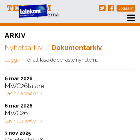
PRENUMERERA
ARKIV
EVENT
Nyhetsarkiv
|
Dokumentarkiv
NÄTVERKSTRÄFFAR
ARKIV
Logga in
för att läsa de senaste nyheterna.
OM OSS
6 mar 2026
KONTAKT
MWC26talare
Läs hela texten >
6 mar 2026
MWC26
Läs hela texten >
3 nov 2025